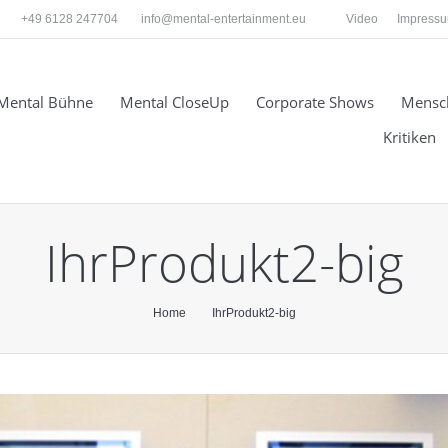
+49 6128 247704
info@mental-entertainment.eu
Video
Impress
Mental Bühne
Mental CloseUp
Corporate Shows
Mensc
Kritiken
IhrProdukt2-big
Home
IhrProdukt2-big