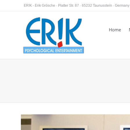
ER!K - Erik Grösche · Platter Str. 87 · 65232 Taunusstein · Germany
Home
You are here: