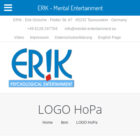
ER!K - Mental Entertainment
ER!K - Erik Grösche · Platter Str. 87 · 65232 Taunusstein · Germany
+49 6128 247704
info@mental-entertainment.eu
Video
Impressum
Datenschutzerklärung
English Page
LOGO HoPa
You are here:
Home
Item
LOGO HoPa