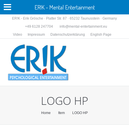
ER!K - Mental Entertainment
ER!K - Erik Grösche · Platter Str. 87 · 65232 Taunusstein · Germany
+49 6128 247704
info@mental-entertainment.eu
Video
Impressum
Datenschutzerklärung
English Page
LOGO HP
You are here:
Home
Item
LOGO HP