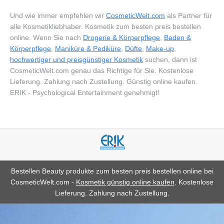
Und wie immer empfehlen wir
CosmeticWelt.com
als Partner für
alle Kosmetikliebhaber. Kosmetik zum besten preis bestellen
online. Wenn Sie nach
Drogerie & Körperpflege
,
Baden &
Körperpflege
,
Maniküre & Pediküre
,
Düfte
,
Make-up
,
hochwertiger und preisgünstiger Kosmetik
suchen, dann ist
CosmeticWelt.com genau das Richtige für Sie. Kostenlose
Lieferung. Zahlung nach Zustellung. Günstig online kaufen.
ERIK - Psychological Entertainment genehmigt!
Bestellen Beauty produkte zum besten preis bestellen online bei
CosmeticWelt.com -
Kosmetik günstig online kaufen
. Kostenlose
Lieferung. Zahlung nach Zustellung.