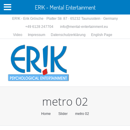
ER!K - Mental Entertainment
ER!K - Erik Grösche · Platter Str. 87 · 65232 Taunusstein · Germany
+49 6128 247704
info@mental-entertainment.eu
Video
Impressum
Datenschutzerklärung
English Page
metro 02
You are here:
Home
Slider
metro 02