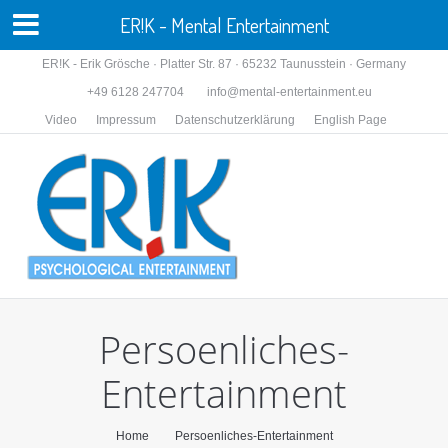
ER!K - Mental Entertainment
ER!K - Erik Grösche · Platter Str. 87 · 65232 Taunusstein · Germany
+49 6128 247704
info@mental-entertainment.eu
Video
Impressum
Datenschutzerklärung
English Page
Persoenliches-
Entertainment
You are here:
Home
Persoenliches-Entertainment