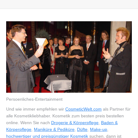
Persoenliches-Entertainment
Und wie immer empfehlen wir
CosmeticWelt.com
als Partner für
alle Kosmetikliebhaber. Kosmetik zum besten preis bestellen
online. Wenn Sie nach
Drogerie & Körperpflege
,
Baden &
Körperpflege
,
Maniküre & Pediküre
,
Düfte
,
Make-up
,
hochwertiger und preisgünstiger Kosmetik
suchen, dann ist