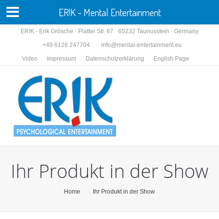
ER!K - Mental Entertainment
ER!K - Erik Grösche · Platter Str. 87 · 65232 Taunusstein · Germany
+49 6128 247704
info@mental-entertainment.eu
Video
Impressum
Datenschutzerklärung
English Page
Ihr Produkt in der Show
You are here:
Home
Ihr Produkt in der Show