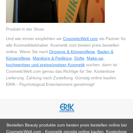
Produkt in der Show
Und wie immer empfehlen wir
CosmeticWelt.com
als Partner für
alle Kosmetikliebhaber. Kosmetik zum besten preis bestellen
online. Wenn Sie nach
Drogerie & Körperpflege
,
Baden &
Körperpflege
,
Maniküre & Pediküre
,
Düfte
,
Make-up
,
hochwertiger und preisgünstiger Kosmetik
suchen, dann ist
CosmeticWelt.com genau das Richtige für Sie. Kostenlose
Lieferung. Zahlung nach Zustellung. Günstig online kaufen.
ERIK - Psychological Entertainment genehmigt!
Bestellen Beauty produkte zum besten preis bestellen online bei
CosmeticWelt.com -
Kosmetik günstig online kaufen
. Kostenlose