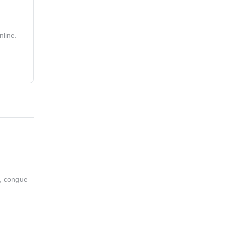
nline.
n, congue