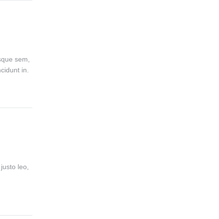
isque sem,
cidunt in.
justo leo,