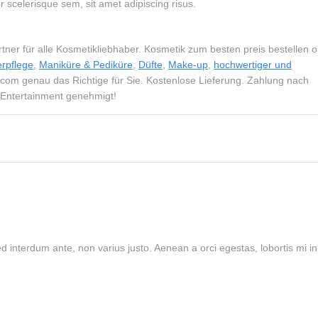
or scelerisque sem, sit amet adipiscing risus.
tner für alle Kosmetikliebhaber. Kosmetik zum besten preis bestellen o
rpflege
,
Maniküre & Pediküre
,
Düfte
,
Make-up
,
hochwertiger und
com genau das Richtige für Sie. Kostenlose Lieferung. Zahlung nach
l Entertainment genehmigt!
ed interdum ante, non varius justo. Aenean a orci egestas, lobortis mi i