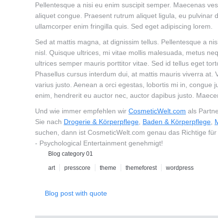
Pellentesque a nisi eu enim suscipit semper. Maecenas vesti
aliquet congue. Praesent rutrum aliquet ligula, eu pulvinar 
ullamcorper enim fringilla quis. Sed eget adipiscing lorem.
Sed at mattis magna, at dignissim tellus. Pellentesque a nisl
nisl. Quisque ultrices, mi vitae mollis malesuada, metus n
ultrices semper mauris porttitor vitae. Sed id tellus eget t
Phasellus cursus interdum dui, at mattis mauris viverra at.
varius justo. Aenean a orci egestas, lobortis mi in, congue
enim, hendrerit eu auctor nec, auctor dapibus justo. Maece
Und wie immer empfehlen wir
CosmeticWelt.com
als Partne
Sie nach
Drogerie & Körperpflege
,
Baden & Körperpflege
,
M
suchen, dann ist CosmeticWelt.com genau das Richtige für 
- Psychological Entertainment genehmigt!
Blog category 01
art
presscore
theme
themeforest
wordpress
Blog post with quote