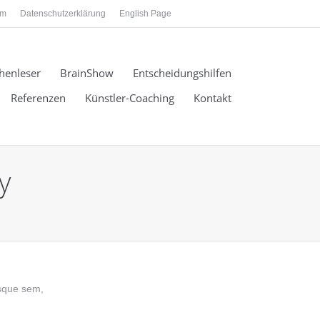
um
Datenschutzerklärung
English Page
henleser
BrainShow
Entscheidungshilfen
Referenzen
Künstler-Coaching
Kontakt
y
isque sem,