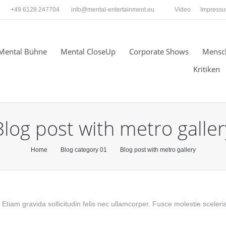
+49 6128 247704
info@mental-entertainment.eu
Video
Impress
Mental Bühne
Mental CloseUp
Corporate Shows
Mensc
Kritiken
Blog post with metro galler
Home
Blog category 01
Blog post with metro gallery
. Etiam gravida sollicitudin felis nec ullamcorper. Fusce molestie sceler