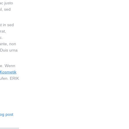
ac justo
l, sed
t in sed
rat,
c.
ante, non
 Duis urna
ine. Wenn
 Kosmetik
aufen. ERIK
log post